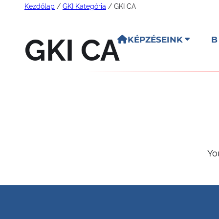
Kezdőlap
/
GKI Kategória
/ GKI CA
Ugrás
a
GKI CA
KÉPZÉSEINK
B
tartalomhoz
Yo