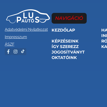
NAVIGÁCIÓ
Adatvédelmi Nyilatkozat
KEZDŐLAP
H
IN
Impresszum
KÉPZÉSEINK
R
ÁSZF
ÍGY SZEREZZ
KA
JOGOSÍTVÁNYT
OKTATÓINK