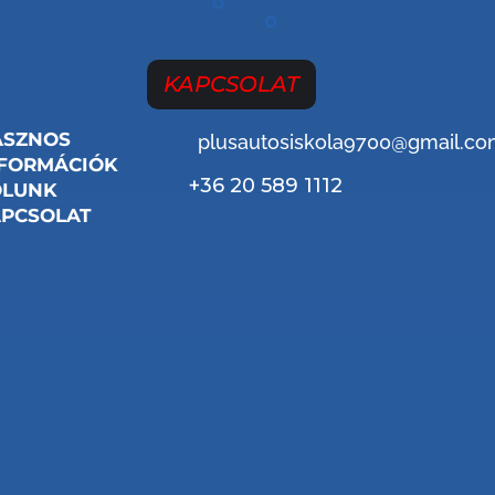
KAPCSOLAT
ASZNOS
plusautosiskola9700@gmail.c
FORMÁCIÓK
+36 20 589 1112
ÓLUNK
PCSOLAT