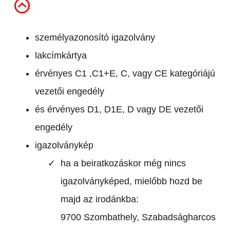
személyazonosító igazolvány
lakcímkártya
érvényes C1 ,C1+E, C, vagy CE kategóriájú
vezetői engedély
és érvényes D1, D1E, D vagy DE vezetői
engedély
igazolványkép
ha a beiratkozáskor még nincs
igazolványképed, mielőbb hozd be
majd az irodánkba:
9700 Szombathely, Szabadságharcos