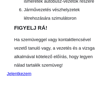
ismeretek autóbusz-vezetők részére
Járművezetés vészhelyzetek
létrehozására szimulátoron
FIGYELJ RÁ!
Ha szemüveggel vagy kontaktlencsével
vezető tanuló vagy, a vezetés és a vizsga
alkalmával kötelező előírás, hogy legyen
nálad tartalék szemüveg!
Jelentkezem