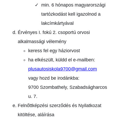
min. 6 hónapos magyarországi
tartózkodást kell igazolnod a
lakcímkártyával
Érvényes I. fokú 2. csoportú orvosi
alkalmassági vélemény
keress fel egy háziorvost
ha elkészült, küldd el e-mailben:
plusautosiskola9700@gmail.com
vagy hozd be irodánkba:
9700 Szombathely, Szabadságharcos
u. 7.
Felnőttképzési szerződés és Nyilatkozat
kitöltése, aláírása