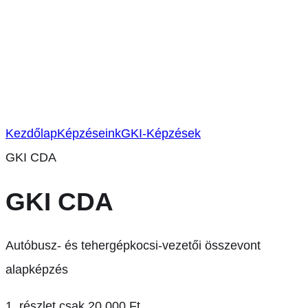
Kezdőlap
Képzéseink
GKI-Képzések
GKI CDA
GKI CDA
Autóbusz- és tehergépkocsi-vezetői összevont
alapképzés
1. részlet csak 20.000 Ft