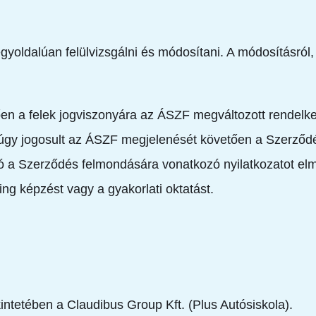
yoldalúan felülvizsgálni és módosítani. A módosításról, 
n a felek jogviszonyára az ÁSZF megváltozott rendelke
úgy jogosult az ÁSZF megjelenését követően a Szerződé
 a Szerződés felmondására vonatkozó nyilatkozatot elmu
ing képzést vagy a gyakorlati oktatást.
ntetében a Claudibus Group Kft. (Plus Autósiskola).