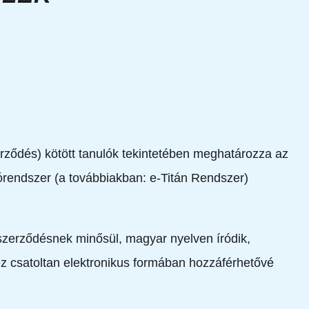
rződés) kötött tanulók tekintetében meghatározza az
atórendszer (a továbbiakban: e-Titán Rendszer)
t szerződésnek minősül, magyar nyelven íródik,
ez csatoltan elektronikus formában hozzáférhetővé