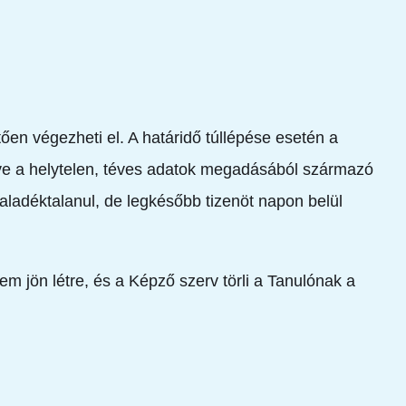
en végezheti el. A határidő túllépése esetén a
etve a helytelen, téves adatok megadásából származó
aladéktalanul, de legkésőbb tizenöt napon belül
m jön létre, és a Képző szerv törli a Tanulónak a