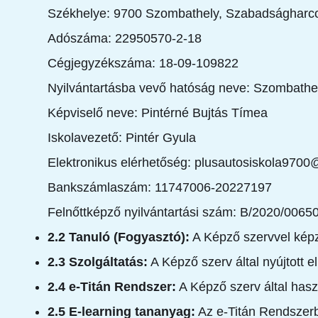
Székhelye: 9700 Szombathely, Szabadságharco
Adószáma: 22950570-2-18
Cégjegyzékszáma: 18-09-109822
Nyilvántartásba vevő hatóság neve: Szombathe
Képviselő neve: Pintérné Bujtás Tímea
Iskolavezető: Pintér Gyula
Elektronikus elérhetőség: plusautosiskola970
Bankszámlaszám: 11747006-20227197
Felnőttképző nyilvántartási szám: B/2020/0065
2.2 Tanuló (Fogyasztó):
A Képző szervvel képzé
2.3 Szolgáltatás:
A Képző szerv által nyújtott e
2.4 e-Titán Rendszer:
A Képző szerv által hasz
2.5 E-learning tananyag:
Az e-Titán Rendszerben