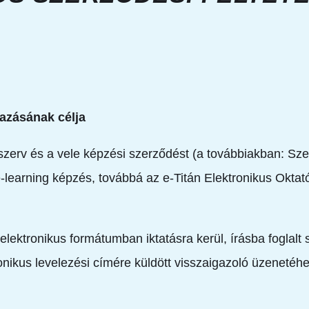
mazásának célja
zerv és a vele képzési szerződést (a továbbiakban: Sze
z e-learning képzés, továbbá az e-Titán Elektronikus Okt
elektronikus formátumban iktatásra kerül, írásba foglal
nikus levelezési címére küldött visszaigazoló üzenetéh