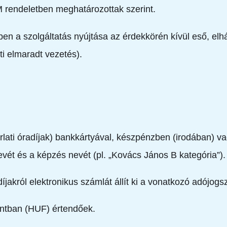
M rendeletben meghatározottak szerint.
en a szolgáltatás nyújtása az érdekkörén kívül eső, elhár
tti elmaradt vezetés).
orlati óradíjak) bankkártyával, készpénzben (irodában) va
nevét és a képzés nevét (pl. „Kovács János B kategória”).
 díjakról elektronikus számlát állít ki a vonatkozó adójo
rintban (HUF) értendőek.