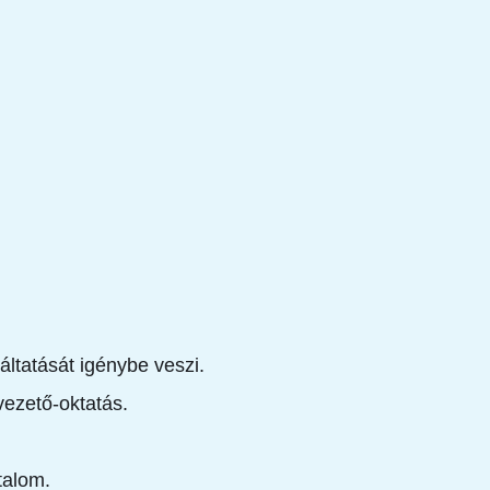
ltatását igénybe veszi.
vezető-oktatás.
talom.