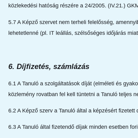
közlekedési hatóság részére a 24/2005. (IV.21.) GK
5.7 A Képző szervet nem terheli felelősség, amennyib
lehetetlenné (pl. IT leállás, szélsőséges időjárás mia
6. Díjfizetés, számlázás
6.1 A Tanuló a szolgáltatások díját (elméleti és gyak
közlemény rovatban fel kell tüntetni a Tanuló teljes 
6.2 A Képző szerv a Tanuló által a képzésért fizetett
6.3 A Tanuló által fizetendő díjak minden esetben fo