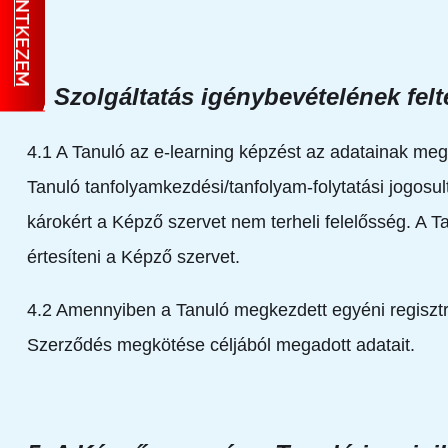
JELENTKEZEM
4. Szolgáltatás igénybevételének felt
4.1 A Tanuló az e-learning képzést az adatainak meg
Tanuló tanfolyamkezdési/tanfolyam-folytatási jogosu
károkért a Képző szervet nem terheli felelősség. A T
értesíteni a Képző szervet.
4.2 Amennyiben a Tanuló megkezdett egyéni regisztrá
Szerződés megkötése céljából megadott adatait.