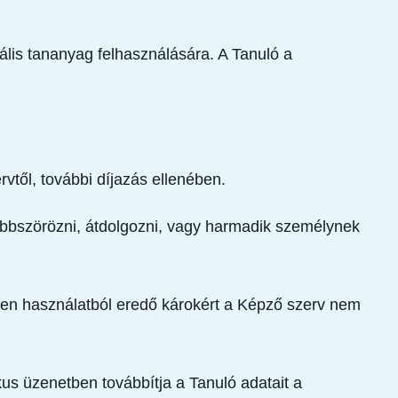
tális tananyag felhasználására. A Tanuló a
vtől, további díjazás ellenében.
többszörözni, átdolgozni, vagy harmadik személynek
ktelen használatból eredő károkért a Képző szerv nem
us üzenetben továbbítja a Tanuló adatait a