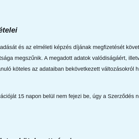
ételei
adását és az elméleti képzés díjának megfizetését követő
ltsága megszűnik. A megadott adatok valódiságáért, ill
anuló köteles az adataiban bekövetkezett változásokról h
cióját 15 napon belül nem fejezi be, úgy a Szerződés ne