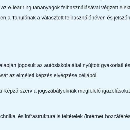
az e-learning tananyagok felhasználásával végzett elekt
n a Tanulónak a választott felhasználónéven és jelszón
pján jogosult az autósiskola által nyújtott gyakorlati és
ását az elméleti képzés elvégzése céljából.
 a Képző szerv a jogszabályoknak megfelelő igazolásokat á
ikai és infrastrukturális feltételek (internet-hozzáférés