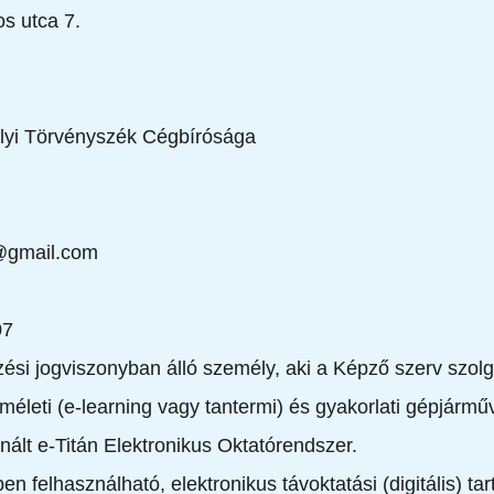
s utca 7.
lyi Törvényszék Cégbírósága
0@gmail.com
07
si jogviszonyban álló személy, aki a Képző szerv szolgá
lméleti (e-learning vagy tantermi) és gyakorlati gépjármű
nált e-Titán Elektronikus Oktatórendszer.
 felhasználható, elektronikus távoktatási (digitális) tar