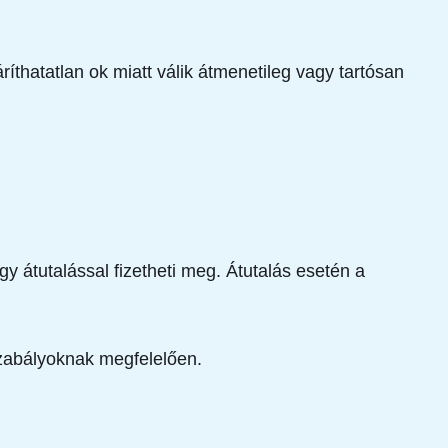
íthatatlan ok miatt válik átmenetileg vagy tartósan
gy átutalással fizetheti meg. Átutalás esetén a
gszabályoknak megfelelően.