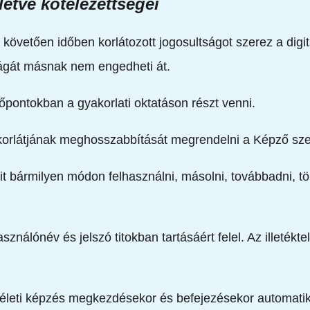
letve kötelezettségei
 követően időben korlátozott jogosultságot szerez a digi
tságát másnak nem engedheti át.
dőpontokban a gyakorlati oktatáson részt venni.
 korlátjának meghosszabbítását megrendelni a Képző szer
eit bármilyen módon felhasználni, másolni, továbbadni, 
sználónév és jelszó titokban tartásáért felel. Az illeté
méleti képzés megkezdésekor és befejezésekor automatik