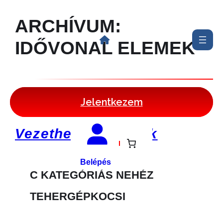
ARCHÍVUM:
Ugrás
a
IDŐVONAL ELEMEK
tartalomhoz
Jelentkezem
Vezethető járművek
Belépés
C KATEGÓRIÁS NEHÉZ
TEHERGÉPKOCSI