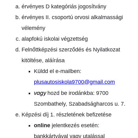
érvényes D kategóriás jogosítvány
érvényes II. csoportú orvosi alkalmassági
vélemény
alapfokú iskolai végzettség
Felnőttképzési szerződés és Nyilatkozat
kitöltése, aláírása
Küldd el e-mailben:
plusautosiskola9700@gmail.com
vagy
hozd be irodánkba:
9700
Szombathely, Szabadságharcos u. 7.
Képzési díj 1. részletének befizetése
online
jelentkezés esetén:
bankkártyával vagy utalással