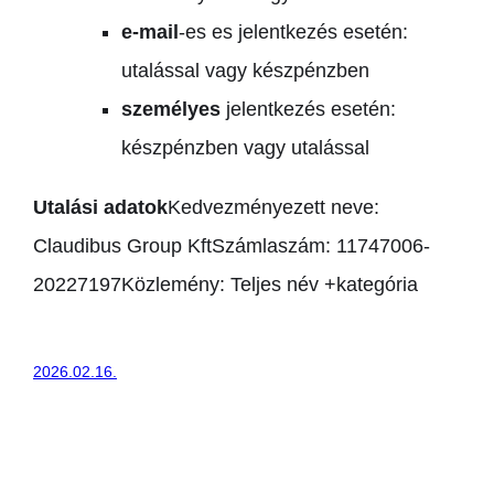
e-mail
-es es jelentkezés esetén:
utalással vagy készpénzben
személyes
jelentkezés esetén:
készpénzben vagy utalással
Utalási adatok
Kedvezményezett neve:
Claudibus Group Kft
Számlaszám: 11747006-
20227197
Közlemény: Teljes név +kategória
2026.02.16.