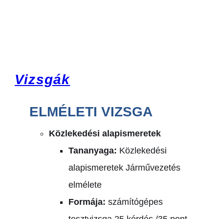
Vizsgák
ELMÉLETI VIZSGA
Közlekedési alapismeretek
Tananyaga:
Közlekedési
alapismeretek
Járművezetés
elmélete
Formája:
számítógépes
tesztvizsga
25 kérdés /35 pont