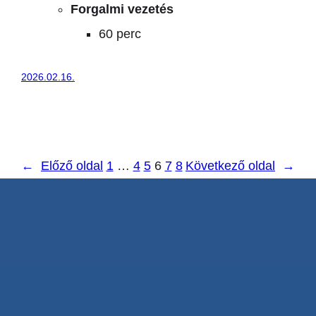
Forgalmi vezetés
60 perc
2026.02.16.
←
Előző oldal
1
…
4
5
6
7
8
Következő oldal
→