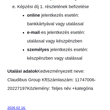
Képzési díj 1. részletének befizetése
online
jelentkezés esetén:
bankkártyával vagy utalással
e-mail
-es jelentkezés esetén:
utalással vagy készpénzben
személyes
jelentkezés esetén:
készpénzben vagy utalással
Utalási adatok
Kedvezményezett neve:
Claudibus Group Kft
Számlaszám: 11747006-
20227197
Közlemény: Teljes név +kategória
2026.02.16.