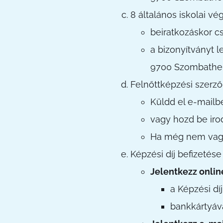
8 általános iskolai vé
beiratkozáskor cs
a bizonyítványt 
9700 Szombathel
Felnőttképzési szerződ
Küldd el e-mailb
vagy hozd be iro
Ha még nem vagy 
Képzési díj befizetése
Jelentkezz onlin
a Képzési dí
bankkártyáva