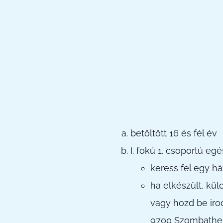
betöltött 16 és fél év
I. fokú 1. csoportú e
keress fel egy há
ha elkészült, kü
vagy hozd be iro
9700 Szombathely