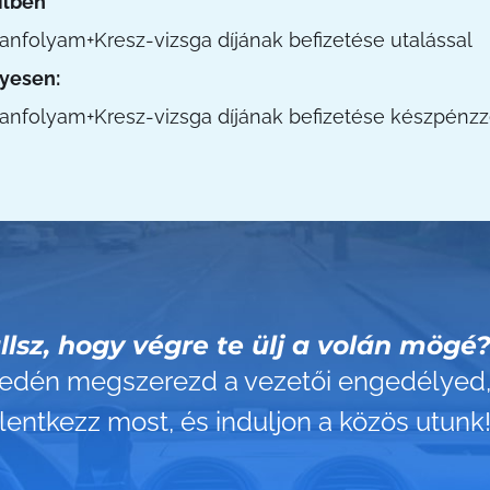
ilben
tanfolyam+Kresz-vizsga díjának befizetése utalással
yesen:
tanfolyam+Kresz-vizsga díjának befizetése készpénzz
llsz, hogy végre te ülj a volán mögé
yedén megszerezd a vezetői engedélyed
elentkezz most, és induljon a közös utunk