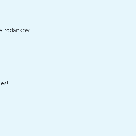
e irodánkba:
ges!