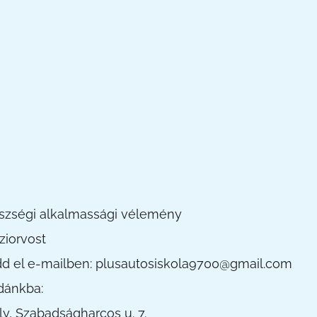
gészségi alkalmassági vélemény
ziorvost
ldd el e-mailben: plusautosiskola9700@gmail.com
dánkba:
, Szabadságharcos u. 7.