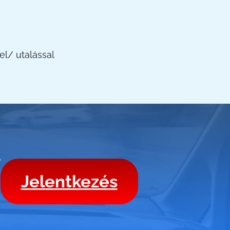
el/ utalással
?
Jelentkezés
,
!