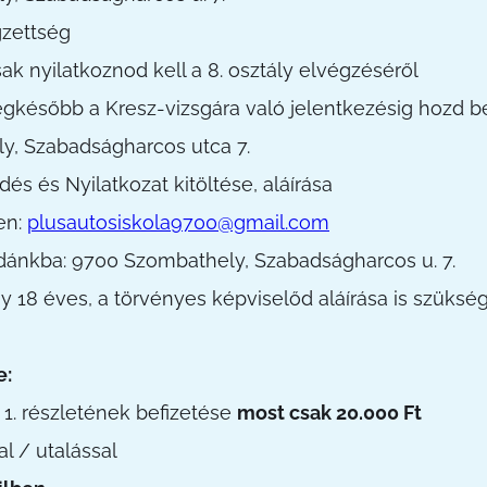
gzettség
ak nyilatkoznod kell a 8. osztály elvégzéséről
legkésőbb a Kresz-vizsgára való jelentkezésig hozd b
y, Szabadságharcos utca 7.
és és Nyilatkozat kitöltése, aláírása
en:
plusautosiskola9700@gmail.com
dánkba: 9700 Szombathely, Szabadságharcos u. 7.
18 éves, a törvényes képviselőd aláírása is szüksé
e:
j 1. részletének befizetése
most csak 20.000 Ft
l / utalással