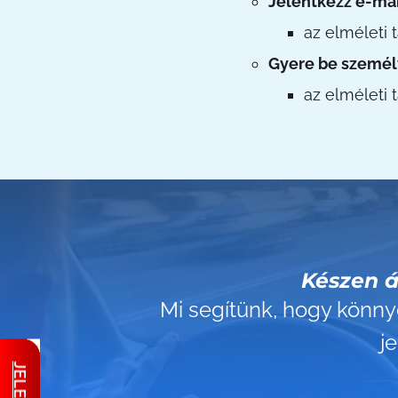
Jelentkezz e-ma
az elméleti 
Gyere be személ
az elméleti 
Készen á
Mi segítünk, hogy könn
j