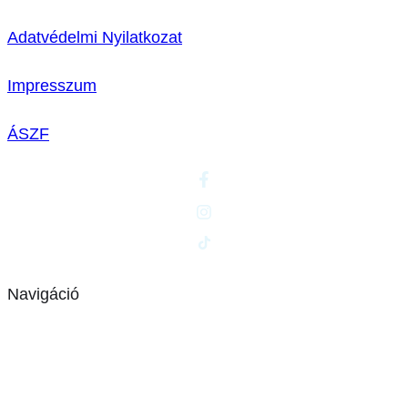
Adatvédelmi Nyilatkozat
Impresszum
ÁSZF
Navigáció
Kezdőlap
Hasznos Információk
Képzéseink
Rólunk
Így szerezz jogosítványt
Kapcsolat
Oktatóink