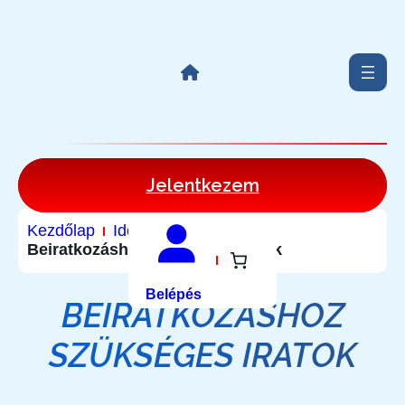
Jelentkezem
Kezdőlap
Idővonal elemek
Beiratkozáshoz szükséges iratok
Belépés
BEIRATKOZÁSHOZ
SZÜKSÉGES IRATOK