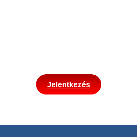
Készen állsz, hogy végre te ülj a
volán mögé?
Mi segítünk, hogy könnyedén
megszerezd a vezetői engedélyed,
jelentkezz most, és induljon a közös
utunk!
Jelentkezés